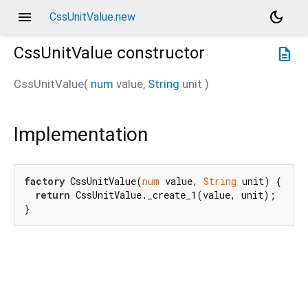
menu
dark_mode
CssUnitValue.new
CssUnitValue
constructor
description
CssUnitValue
(
num
value
,
String
unit
)
Implementation
factory
 CssUnitValue(
num
 value, 
String
 unit) {

return
 CssUnitValue._create_1(value, unit);

}