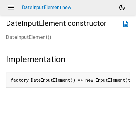
menu
dark_mode
DateInputElement.new
DateInputElement
constructor
description
DateInputElement
(
)
Implementation
factory
 DateInputElement() => 
new
 InputElement(typ