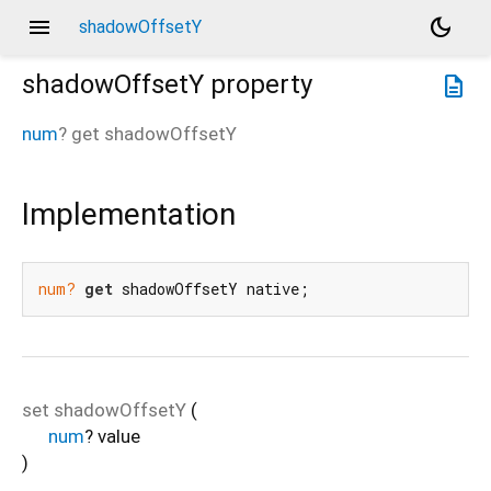
menu
dark_mode
shadowOffsetY
shadowOffsetY
property
description
num
?
get
shadowOffsetY
Implementation
num?
get
 shadowOffsetY native;
set
shadowOffsetY
(
num
?
value
)