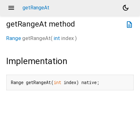
menu
dark_mode
getRangeAt
getRangeAt
method
description
Range
getRangeAt
(
int
index
)
Implementation
Range getRangeAt(
int
 index) native;