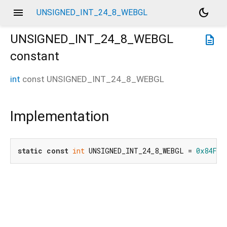
menu
dark_mode
UNSIGNED_INT_24_8_WEBGL
UNSIGNED_INT_24_8_WEBGL
description
constant
int
const
UNSIGNED_INT_24_8_WEBGL
Implementation
static
const
int
 UNSIGNED_INT_24_8_WEBGL = 
0x84FA
;