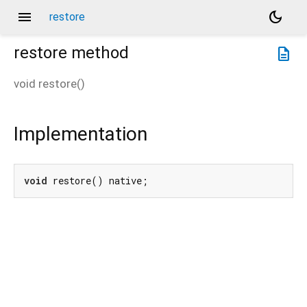
menu
dark_mode
restore
restore
method
description
void
restore
(
)
Implementation
void
 restore() native;