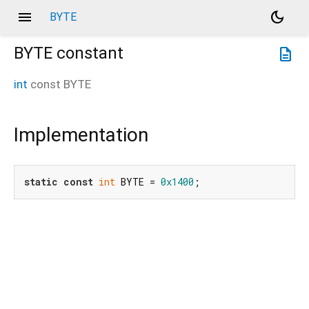
menu
dark_mode
BYTE
BYTE
constant
description
int
const
BYTE
Implementation
static
const
int
 BYTE = 
0x1400
;