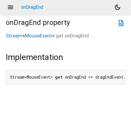
menu
dark_mode
onDragEnd
onDragEnd
property
description
Stream
<
MouseEvent
>
get
onDragEnd
Implementation
Stream<MouseEvent> 
get
 onDragEnd => dragEndEvent.fo