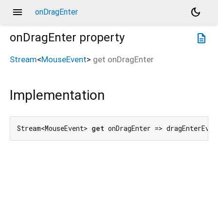
menu
dark_mode
onDragEnter
onDragEnter
property
description
Stream
<
MouseEvent
>
get
onDragEnter
Implementation
Stream<MouseEvent> 
get
 onDragEnter => dragEnterEven