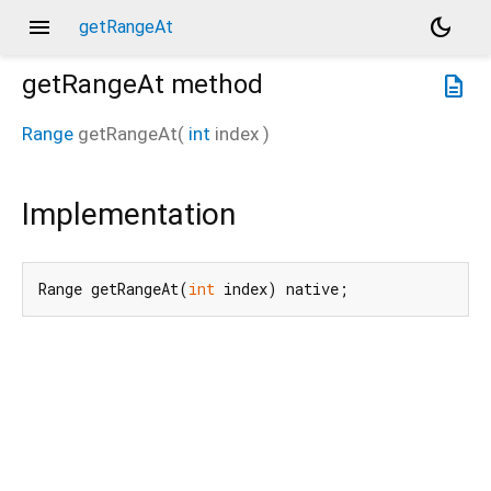
menu
dark_mode
getRangeAt
getRangeAt
method
description
Range
getRangeAt
(
int
index
)
Implementation
Range getRangeAt(
int
 index) native;