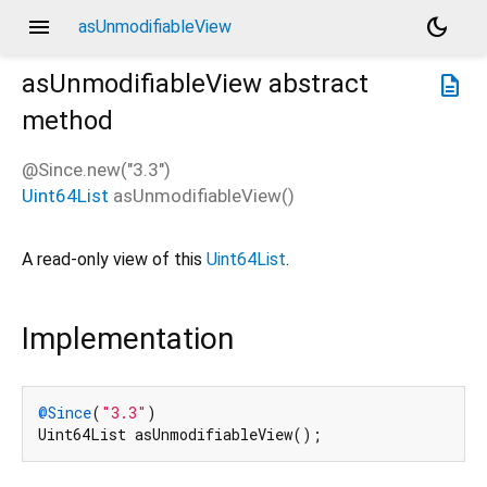
menu
dark_mode
asUnmodifiableView
asUnmodifiableView
abstract
description
method
@Since.new("3.3")
Uint64List
asUnmodifiableView
(
)
A read-only view of this
Uint64List
.
Implementation
@Since
(
"3.3"
)

Uint64List asUnmodifiableView();