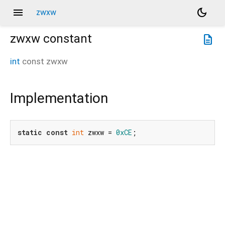
menu
dark_mode
zwxw
zwxw
constant
description
int
const
zwxw
Implementation
static
const
int
 zwxw = 
0xCE
;