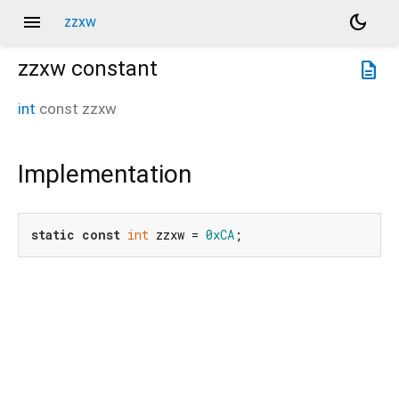
menu
dark_mode
zzxw
zzxw
constant
description
int
const
zzxw
Implementation
static
const
int
 zzxw = 
0xCA
;