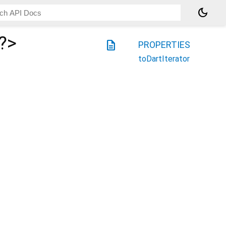
dark_mode
?
>
description
PROPERTIES
toDartIterator