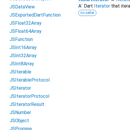
A` Dart
Iterator
that itera
JSDataView
no setter
JSExportedDartFunction
JSFloat32Array
JSFloat64Array
JSFunction
JSInt16Array
JSInt32Array
JSInt8Array
JSIterable
JSIterableProtocol
JSIterator
JSIteratorProtocol
JSIteratorResult
JSNumber
JSObject
JSPromise