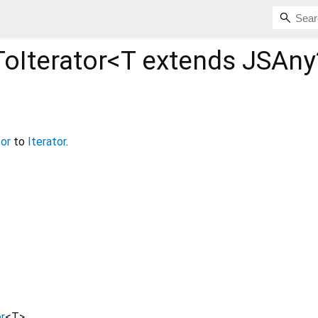
ToIterator<
T extends JSAny
tor
to
Iterator
.
or
<
T
>