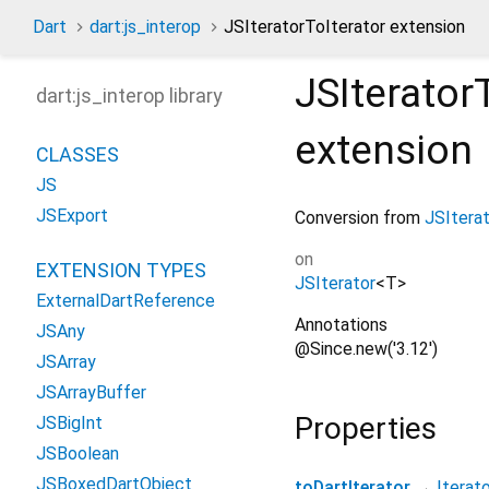
Dart
dart:js_interop
JSIteratorToIterator extension
JSIterator
dart:js_interop library
extension
CLASSES
JS
JSExport
Conversion from
JSItera
on
EXTENSION TYPES
JSIterator
<
T
>
ExternalDartReference
Annotations
JSAny
@Since.new('3.12')
JSArray
JSArrayBuffer
Properties
JSBigInt
JSBoolean
JSBoxedDartObject
toDartIterator
→
Iterat