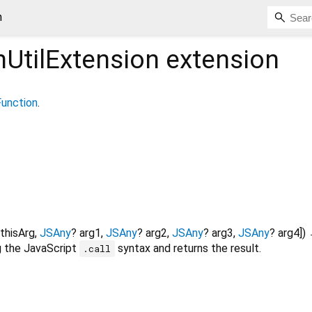
n
UtilExtension
extension
unction
.
thisArg
,
JSAny
?
arg1
,
JSAny
?
arg2
,
JSAny
?
arg3
,
JSAny
?
arg4
])
 the JavaScript
syntax and returns the result.
.call