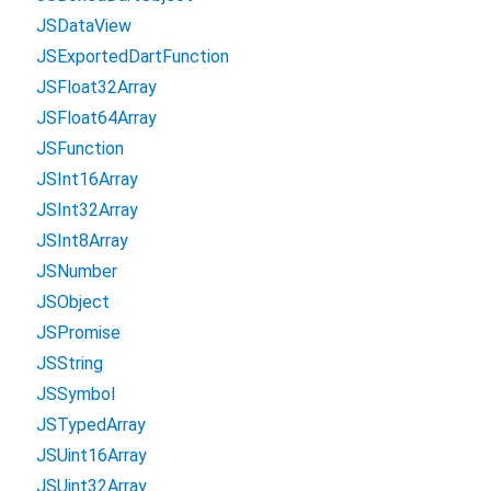
JSDataView
JSExportedDartFunction
JSFloat32Array
JSFloat64Array
JSFunction
JSInt16Array
JSInt32Array
JSInt8Array
JSNumber
JSObject
JSPromise
JSString
JSSymbol
JSTypedArray
JSUint16Array
JSUint32Array