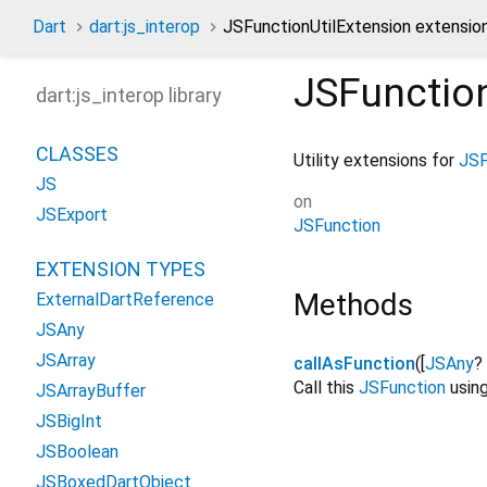
Dart
dart:js_interop
JSFunctionUtilExtension extensio
JSFunction
dart:js_interop library
CLASSES
Utility extensions for
JSF
JS
on
JSExport
JSFunction
EXTENSION TYPES
Methods
ExternalDartReference
JSAny
JSArray
callAsFunction
(
[
JSAny
?
Call this
JSFunction
using
JSArrayBuffer
JSBigInt
JSBoolean
JSBoxedDartObject