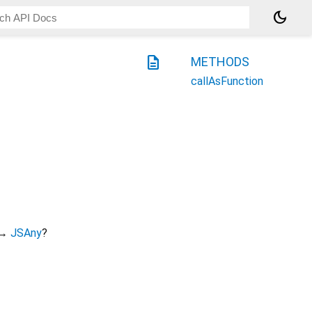
dark_mode
description
METHODS
callAsFunction
→
JSAny
?